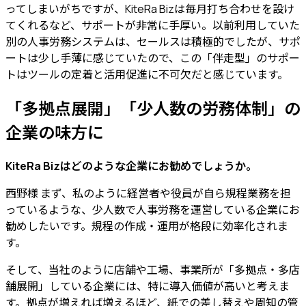
ってしまいがちですが、
KiteRa Bizは毎月打ち合わせを設け
てくれるなど、サポートが非常に手厚い。
以前利用していた
別の人事労務システムは、セールスは積極的でしたが、サポ
ートは少し手薄に感じていたので、この「伴走型」のサポー
トはツールの定着と活用促進に不可欠だと感じています。
「多拠点展開」「少人数の労務体制」の
企業の味方に
KiteRa Bizはどのような企業にお勧めでしょうか。
西野様
まず、私のように経営者や役員が自ら規程業務を担
っているような、
少人数で人事労務を運営している企業にお
勧めしたい
です。規程の作成・運用が格段に効率化されま
す。
そして、当社のように
店舗や工場、事業所が「多拠点・多店
舗展開」している企業
には、特に導入価値が高いと考えま
す。
拠点が増えれば増えるほど、紙での差し替えや周知の管