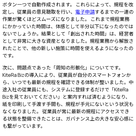
ボタン一つで自動作成されます。 これらによって、規程を改
定し、従業員の意見聴取を行い、
電子申請
するまでの一連の
作業が驚くほどスムーズになりました。
これまで規程業務
にかかっていた時間は、体感として半分以下になったのでは
ないでしょうか。結果として「創出された時間」は、経営者
として非常に大きな資産となりました。規程業務から解放さ
れたことで、他の新しい施策に時間を使えるようになったの
です。
次に、問題点であった「周知の形骸化」についてです。
KiteRa Bizの導入により、従業員が自分のスマートフォンか
ら、いつでも最新の規程を確認できる体制が整いました。
中
途入社の従業員にも、システムに登録するだけで「KiteRa
Bizを見ておいてください」と案内すれば済むようになり、
紙を印刷して手渡す手間も、規程が手元にないという状況も
なくなりました。 従業員が常に最新の規程にアクセスでき
る状態を整備できたことは、ガバナンス上の大きな安心感に
も繋がっています。