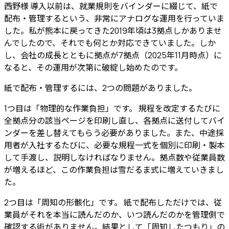
西野様
導入以前は、就業規則をバインダーに綴じて、紙で
配布・管理するという、非常にアナログな運用を行っていま
した。
私が熊本に戻ってきた2019年頃は3拠点しかありませ
んでしたので、それでも何とか対応できていました。しか
し、会社の成長とともに拠点が7拠点（2025年11月時点）に
なると、その運用が次第に破綻し始めたのです。
紙で配布・管理するには、2つの問題がありました。
1つ目は「物理的な作業負担」です。
規程を改定するたびに
全拠点分の該当ページを印刷し直し、各拠点に送付してバイ
ンダーを差し替えてもらう必要がありました。また、中途採
用者が入社するたびに、必要な規程一式を個別に印刷・製本
して手渡し、説明しなければなりません。拠点数や従業員数
が増えるほど、この作業負担は雪だるま式に増えていきまし
た。
2つ目は「周知の形骸化」です。
紙で配布しただけでは、従
業員がそれを本当に読んだのか、いつ読んだのかを管理側で
確認する術がありません。結果として「周知したつもり」の