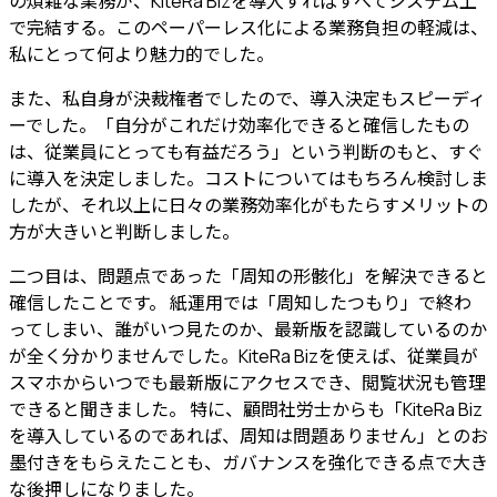
の煩雑な業務が、KiteRa Bizを導入すればすべてシステム上
で完結する。このペーパーレス化による業務負担の軽減は、
私にとって何より魅力的でした。
また、私自身が決裁権者でしたので、導入決定もスピーディ
ーでした。「自分がこれだけ効率化できると確信したもの
は、従業員にとっても有益だろう」という判断のもと、すぐ
に導入を決定しました。コストについてはもちろん検討しま
したが、それ以上に日々の業務効率化がもたらすメリットの
方が大きいと判断しました。
二つ目は、問題点であった「周知の形骸化」を解決できると
確信したこと
です。 紙運用では「周知したつもり」で終わ
ってしまい、誰がいつ見たのか、最新版を認識しているのか
が全く分かりませんでした。KiteRa Bizを使えば、従業員が
スマホからいつでも最新版にアクセスでき、閲覧状況も管理
できると聞きました。 特に、顧問社労士からも「KiteRa Biz
を導入しているのであれば、周知は問題ありません」とのお
墨付きをもらえたことも、ガバナンスを強化できる点で大き
な後押しになりました。