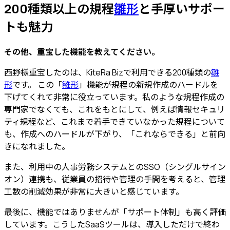
200種類以上の規程
雛形
と手厚いサポー
トも魅力
その他、重宝した機能を教えてください。
西野様
重宝したのは、KiteRa Bizで利用できる200種類の
雛
形
です。
この「
雛形
」機能が規程の新規作成のハードルを
下げてくれて非常に役立っています。私のような規程作成の
専門家でなくても、これをもとにして、例えば情報セキュリ
ティ規程など、これまで着手できていなかった規程について
も、作成へのハードルが下がり、「これならできる」と前向
きになれました。
また、
利用中の人事労務システムとのSSO（シングルサイン
オン）連携
も、従業員の招待や管理の手間を考えると、管理
工数の削減効果が非常に大きいと感じています。
最後に、機能ではありませんが「サポート体制」も高く評価
しています。こうしたSaaSツールは、導入しただけで終わ