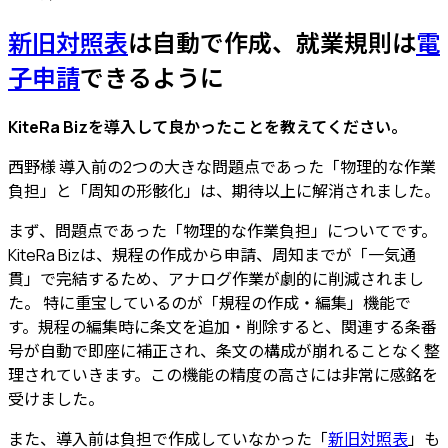
新旧対照表
は自動で作成、就業規則は
電
子申請
できるように
KiteRa Bizを導入して良かったことを教えてください。
西野様
導入前の2つの大きな問題点であった「物理的な作業
負担」と「周知の形骸化」は、期待以上に解消されました。
まず、問題点であった「物理的な作業負担」についてです。
KiteRa Bizは、規程の作成から申請、周知までが「一気通
貫」で完結するため、アナログ作業が劇的に削減されまし
た。
特に重宝しているのが「規程の作成・編集」機能で
す。規程の編集時に条文を追加・削除すると、関連する条番
号が自動で即座に補正され、条文の構成が崩れることなく整
理されていきます。この機能の精度の高さには非常に感銘を
受けました。
また、
導入前は負担で作成していなかった「
新旧対照表
」も