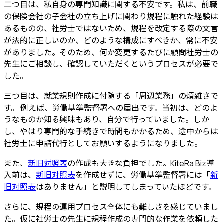
二つ目は、
私自身の専門知識に関する不安
です。私は、前職
の保険会社の子会社の立ち上げに関わり規程に触れた経験は
あるものの、社労士ではないため、規程を改定する際の文言
が法的に正しいのか、どのような構成にすべきか、常に不安
がありました。そのため、何か変更するたびに顧問社労士の
先生にご相談し、確認していただくというプロセスが必要で
した。
三つ目は、
就業規則作成に付随する「周辺業務」の煩雑さ
で
す。 例えば、労働基準監督署への届出です。当初は、どのよ
うなものか知る興味もあり、自分で行っていました。しか
し、やはり専門的な手続きで時間もかかるため、途中からは
社労士に申請代行としてお願いするようになりました。
また、
新旧対照表
の作成も大きな負担
でした。KiteRa Biz導
入前は、
新旧対照表
を作成せずに、労働基準監督署には「
新
旧対照表
はありません」と説明してしまっていたほどです。
さらに、
規程の運用プロセス全体にも難しさ
を感じていまし
た。仮に社労士の先生に規程作成の専門的な作業を依頼した