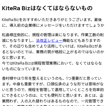
KiteRa Bizはなくてはならないもの
KiteRa Bizをおすすめいただきありがとうございます。最後
に、導入前の企業様にメッセージをいただけますでしょうか
松島様
圧倒的に、規程の管理は楽に
なります。作業工数の削
減にもなりますし、
法改正レビュー
機能などもありますの
で、その辺りも含めてより活用していけば、KiteRa Bizがあ
るとないのとでは、業務の質が格段に上がるのではないのか
なと思います。
今では
KiteRa Bizは規程管理業務において、なくてはならな
いもの
になっています。
香村様
やはり形を整えるというのも、1つ重要だと思ってい
ます。中身も重要ですが、口頭伝承のような形では意味がな
いと思うので、規程を管理して運用していくところを効率的
にできるというのは、とても便利だと思います。あとは、企
業問わず、
人の入れ替わりはあるものなので、一元管理でき