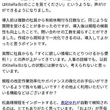
はKiteRa Bizのここを見てください」というような、声がけ
ができるようになりました。
導入前は複数の社員から有給休暇付与日数など、同じような
質問を受けることが多かったのですが、導入後は規程の
検索
性も向上したことで、問い合わせの工数を減らす
ことができ
ました。作成から周知まで一元化できるのは、導入してよか
ったと思うポイントです。
実際に社員からも「
すぐに欲しい情報にたどりつけるから便
利！
」との声が上がってきています。人事の目線でも、以前
のKiteRa Bizなしの状態には戻せない、考えられないと思っ
ています。
規程の改定作業効率化やガバナンスの強化のお手伝いができ
ているようで我々も嬉しいです！その他よく利用いただいて
いる機能などはございますか？
松島様
規程をインポートすると、
表記ゆれ
が自動で検知され
るのは、とてもありがたく
思っています。「および」が平仮