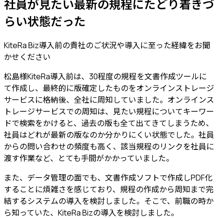
社員が見たい
最新の規程にたどり着きづ
らい
状態だった
KiteRa Biz導入前の貴社のご状況や導入に至った経緯をお聞
かせください
松島様
KiteRa導入前は、30程度の規程を文書作成ツールに
て作成し、最終的に版確定したものをオンラインストレージ
サービスに格納後、全社に周知していました。オンラインス
トレージサービスでの周知は、見たい規程についてキーワー
ドで検索をかけると、過去の版も全て出てきてしまうため、
社員はどれが最新の版なのか分かりにくい状態でした。
社員
からの問い合わせの頻度も高く、該当規程のリンクを社員に
渡す作業など、とても手間がかかっていました
。
また、データ管理の面でも、
文書作成ソフトで作成しPDF化
することに煩雑さを感じており
、規程の作成から周知まで完
結するシステムの導入を検討しました。そこで、前職の時か
ら知っていた、KiteRa Bizの導入を検討しました。