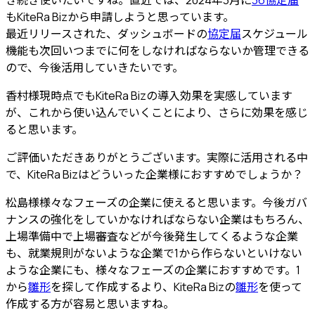
き続き使いたいですね。直近では、2024年3月に
36協定届
もKiteRa Bizから申請しようと思っています。
最近リリースされた、ダッシュボードの
協定届
スケジュール
機能も次回いつまでに何をしなければならないか管理できる
ので、今後活用していきたいです。
香村様
現時点でもKiteRa Bizの導入効果を実感しています
が、これから使い込んでいくことにより、さらに効果を感じ
ると思います。
ご評価いただきありがとうございます。実際に活用される中
で、KiteRa Bizはどういった企業様におすすめでしょうか？
松島様
様々なフェーズの企業に使えると思います。今後ガバ
ナンスの強化をしていかなければならない企業はもちろん、
上場準備中で上場審査などが今後発生してくるような企業
も、就業規則がないような企業で1から作らないといけない
ような企業にも、
様々なフェーズの企業におすすめ
です。1
から
雛形
を探して作成するより、KiteRa Bizの
雛形
を使って
作成する方が容易と思いますね。