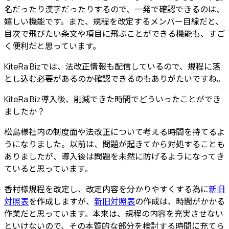
名だったり漢字だったりするので、一発で確認できるのは、
嬉しい機能です。また、規程を改定するメンバー目線だと、
目次で飛びたい条文や項目に飛ぶことができる機能
も、すご
く便利だと思っています。
KiteRa Bizでは、法改正情報も配信しているので、規程に落
とし込む必要があるのか確認できるのもありがたいですね。
KiteRa Biz導入後、削減できた時間でどういったことができ
ましたか？
松島様
社内の制度面や法改正について考える時間を持てるよ
うに
なりました。以前は、問題が起きてから対処することも
ありましたが、導入後は問題を未然に防げるようになってき
ていると思っています。
香村様
規程を改定し、改定内容を分かりやすくする為に
新旧
対照表
を作成しますが、
新旧対照表
の作成は、時間がかかる
作業だと思っています。本来は、規程の内容を充実させない
といけないので、その
本質的な部分を検討する時間に充てら