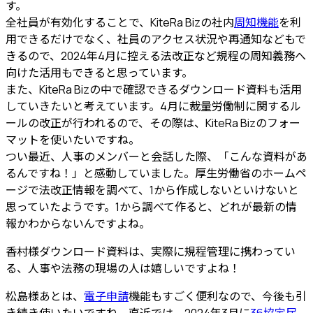
す。
全社員が有効化することで、KiteRa Bizの社内
周知機能
を利
用できるだけでなく、社員のアクセス状況や再通知などもで
きるので、
2024年4月に控える法改正など規程の周知義務へ
向けた活用
もできると思っています。
また、
KiteRa Bizの中で確認できるダウンロード資料も活用
していきたいと考えています。4月に裁量労働制に関するル
ールの改正が行われるので、その際は、KiteRa Bizのフォー
マットを使いたいですね。
つい最近、人事のメンバーと会話した際、「こんな資料があ
るんですね！」と感動していました。厚生労働省のホームペ
ージで法改正情報を調べて、1から作成しないといけないと
思っていたようです。1から調べて作ると、どれが最新の情
報かわからないんですよね。
香村様
ダウンロード資料は、実際に規程管理に携わってい
る、人事や法務の現場の人は嬉しいですよね！
松島様
あとは、
電子申請
機能もすごく便利
なので、今後も引