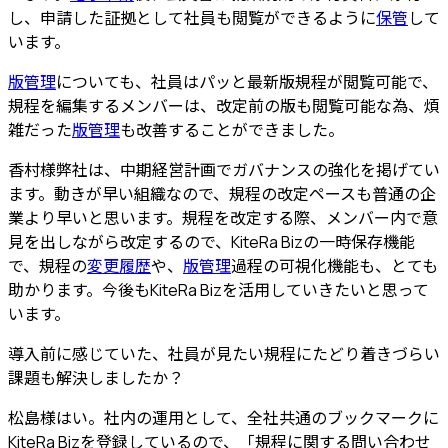
し、申請した証拠として社員も閲覧ができるように
保管
して
います。
版管理
についても、社員はパッと最新版規程が閲覧可能で、
規程を編集するメンバーは、改定前の版も閲覧可能な為、煩
雑だった
版管理
も改善することができました。
香村様
弊社は、中期経営計画でガバナンスの強化を掲げてい
ます。動きが早い組織なので、規程の改定ペースも普通の企
業より早いと思います。規程を改定する際、メンバー内で意
見を出しながら改定するので、KiteRa Bizの一時保存機能
で、
規程の
変更履歴
や、
版管理
過程の可視化機能も、とても
助かります。
今後もKiteRa Bizを活用していきたいと思って
います。
導入前に感じていた、社員が見たい規程にたどり着きづらい
課題も解決しましたか？
松島様
はい。社内の運用として、全社共通のブックマークに
KiteRa Bizを登録しているので、「規程に関する問い合わせ