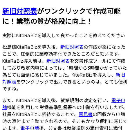
新旧対照表
がワンクリックで作成可能
に！
業務の質が格段に向上！
実際にKiteRa Bizを導入して良かったことを教えてください
松島様
KiteRa Bizを導入後、
新旧対照表
の作成が楽になった
ことで、
圧倒的に業務効率化できた
ところだと思います。
KiteRa Biz導入前は、
新旧対照表
を文書作成ツールにて作成
しており改定内容によっては、1時間から3時間かかっていた
為とても面倒に感じていました。KiteRa Bizを導入し、
新旧
対照表
をワンクリックで出力
できるというのは、とても便利
ですね。
また、KiteRa Bizを導入後、就業規則の改定を行い、
電子申
請
機能を利用して労働基準監督署への申請を行いましたが、
社員をKiteRa Bizに招待することで、
意見書
の回収から申請
時の添付まで自動でされるので、そこもかなり便利
に感じて
います。
電子申請
後、公文書は就業規則の添付資料に添付