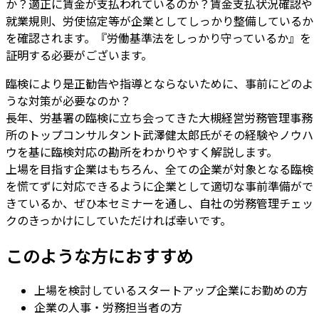
か？適正に賃金が支払われているのか？賃金支払状況確認や
就業規則、労使協定等が企業としてしっかり整備しているか
を確認されます。『労働基準法をしっかり守っているか』を
証明する必要がございます。
臨検により是正勧告や指導とならないために、事前にどのよ
うな対策が必要なのか？
長年、労基署の臨検に立ち会ってきた大槻経営労務管理事務
所のトップコンサルタント武澤健太郎氏がその経験やノウハ
ウを基に臨検対応の勘所をわかりやすく解説します。
上場を目指す企業はもちろん、全ての企業が対象となる臨検
を慌てずに対応できるように企業として適切な事前準備がで
きているか、ぜひ本セミナーを通し、自社の労務管理チェッ
クのきっかけにしていただければ幸いです。
このような方におすすめ
上場を検討しているスタートアップ企業にお勤めの方
企業の人事・労務担当者の方