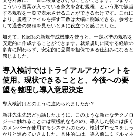
文を対象に、一斉に検索
をかけることができます。つまり、
こういう言葉が入っている条文を含む規程、という形で該当
する規程を一覧で表示させることができるわけです。これに
より、規程ファイルを探す工数は大幅に削減できる。参考と
して過去の規程を見たいときに役立つと感じました。
加えて、KiteRaの新規作成機能を使うと、一定水準の規程を
安定的に作成することができます。就業規則に関する経験の
多寡に関わらず、安定的に品質を担保できる仕組みになると
感じました。
導入検討ではトライアルアカウントを
使用。現状できることと、今後への要
望を整理し
導入意思決定
導入検討はどのように進められましたか？
新井先生
先ほどお話したように、このような新たなテクノロ
ジーに触れることには積極的なものの、導入した後には多く
のメンバーが使用するシステムのため、検討プロセスをしっ
かりと進めていきました。具体的には、導入前にミドルマネ