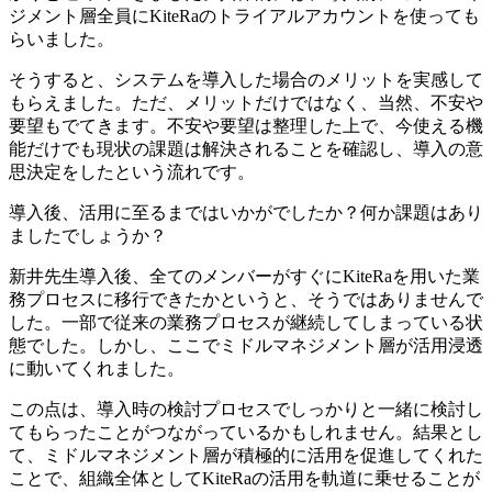
ジメント層全員にKiteRaのトライアルアカウントを使っても
らいました。
そうすると、システムを導入した場合のメリットを実感して
もらえました。ただ、メリットだけではなく、当然、不安や
要望もでてきます。不安や要望は整理した上で、
今使える機
能だけでも現状の課題は解決されることを確認し、導入の意
思決定をした
という流れです。
導入後、活用に至るまではいかがでしたか？何か課題はあり
ましたでしょうか？
新井先生
導入後、全てのメンバーがすぐにKiteRaを用いた業
務プロセスに移行できたかというと、そうではありませんで
した。一部で従来の業務プロセスが継続してしまっている状
態でした。しかし、ここでミドルマネジメント層が活用浸透
に動いてくれました。
この点は、導入時の検討プロセスでしっかりと一緒に検討し
てもらったことがつながっているかもしれません。結果とし
て、ミドルマネジメント層が積極的に活用を促進してくれた
ことで、組織全体としてKiteRaの活用を軌道に乗せることが