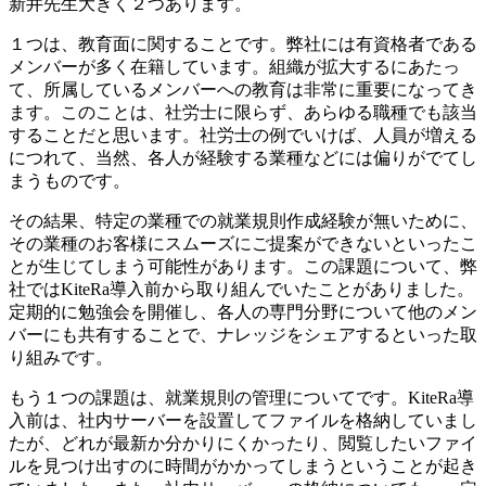
新井先生
大きく２つあります。
１つは、教育面に関することです。弊社には有資格者である
メンバーが多く在籍しています。組織が拡大するにあたっ
て、所属しているメンバーへの教育は非常に重要になってき
ます。このことは、社労士に限らず、あらゆる職種でも該当
することだと思います。社労士の例でいけば、人員が増える
につれて、当然、各人が経験する業種などには偏りがでてし
まうものです。
その結果、特定の業種での就業規則作成経験が無いために、
その業種のお客様にスムーズにご提案ができないといったこ
とが生じてしまう可能性があります。この課題について、弊
社ではKiteRa導入前から取り組んでいたことがありました。
定期的に勉強会を開催し、各人の専門分野について他のメン
バーにも共有することで、ナレッジをシェアするといった取
り組みです。
もう１つの課題は、就業規則の管理についてです。KiteRa導
入前は、社内サーバーを設置してファイルを格納していまし
たが、どれが最新か分かりにくかったり、閲覧したいファイ
ルを見つけ出すのに時間がかかってしまうということが起き