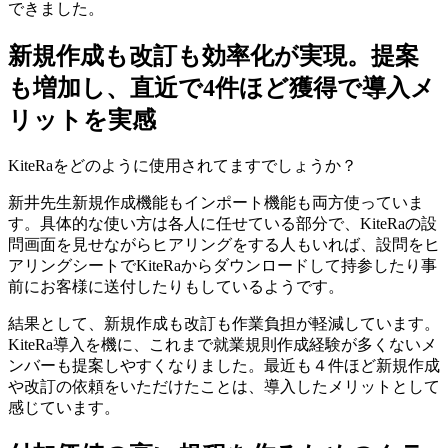
できました。
新規作成も改訂も効率化
が実現。提案
も増加し、直近で4件ほど獲得で導入メ
リットを実感
KiteRaをどのように使用されてますでしょうか？
新井先生
新規作成機能もインポート機能も両方使っていま
す。具体的な使い方は各人に任せている部分で、KiteRaの設
問画面を見せながらヒアリングをする人もいれば、設問をヒ
アリングシートでKiteRaからダウンロードして持参したり事
前にお客様に送付したりもしているようです。
結果として、
新規作成も改訂も作業負担が軽減
しています。
KiteRa導入を機に、これまで就業規則作成経験が多くないメ
ンバーも提案しやすくなりました。最近も４件ほど新規作成
や改訂の依頼をいただけたことは、導入したメリットとして
感じています。