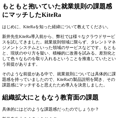
もともと抱いていた
就業規則の課題感
にマッチ
したKiteRa
はじめに、KiteRaを知った経緯について教えてください。
新井先生
KiteRa導入前から、弊社では様々なクラウドサービ
スを試してきました。就業規則領域に限らず、タレントマネ
ジメントシステムといった領域のサービスなどです。もとも
と、現状のやり方を疑い、積極的に改善を試みる。差別化と
して色々なものを取り入れるということを推進していたとい
う前提があります。
そのような前提がある中で、就業規則については具体的に課
題感を持っていましたので、KiteRaの製品説明を聞き、その
課題感にマッチすると思えたため導入を決意しました。
組織拡大にともなう
教育面の課題
具体的にはどのような課題感だったのでしょうか？