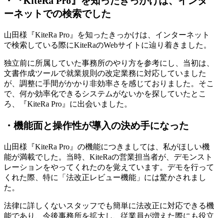
・『KiteRa Pro』を知ったきっかけは、インタ
ーネットでの検索でした
山田様
『KiteRa Pro』を知ったきっかけは、インターネット
で検索している際にKiteRaのWebサイトに辿り着きました。
独立前に所属していた事務所のやり方を参考にし、当初は、
文書作成ツールで就業規則の改定業務に対応していました
が、調整に手間がかかり非効率さを感じておりました。そこ
で、何か効率化できるシステムがないかを探していたとこ
ろ、『KiteRa Pro』に出会いました。
・機能面と操作性が導入の決め手になった
山田様
『KiteRa Pro』の機能につきましては、私がほしい機
能が満載でした。当時、KiteRaの営業担当者が、デモンスト
レーションをやってくれたのを覚えています。デモを行って
くれた際、特に「法改正レビュー機能」には驚かされまし
た。
法律に詳しくないスタッフでも簡単に法改正に対応できる機
能であり、今後事務所を拡大し、従業員が増えた際にも役立