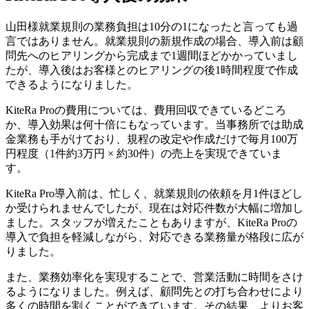
山田様
就業規則の業務負担は10分の1になったと言っても過
言ではありません。
就業規則の新規作成の場合、導入前は顧
問先へのヒアリングから完成まで1週間ほどかかっていまし
たが、導入後はお客様とのヒアリングの後1時間程度で作成
できるようになりました。
KiteRa Proの費用については、費用回収できているどころ
か、
導入効果は何十倍
にもなっています。当事務所では助成
金業務も手がけており、
規程の改定や作成だけで毎月100万
円程度（1件約3万円 × 約30件）の売上を実現できていま
す。
KiteRa Pro導入前は、忙しく、就業規則の依頼を月1件ほどし
か受けられませんでしたが、現在は対応件数が大幅に増加し
ました。スタッフが増えたこともありますが、KiteRa Proの
導入で負担を軽減しながら、対応できる業務量が格段に広が
りました。
また、業務効率化を実現することで、営業活動に時間をさけ
るようになりました。例えば、顧問先との打ち合わせにより
多くの時間を割くことができています。その結果、よりお客