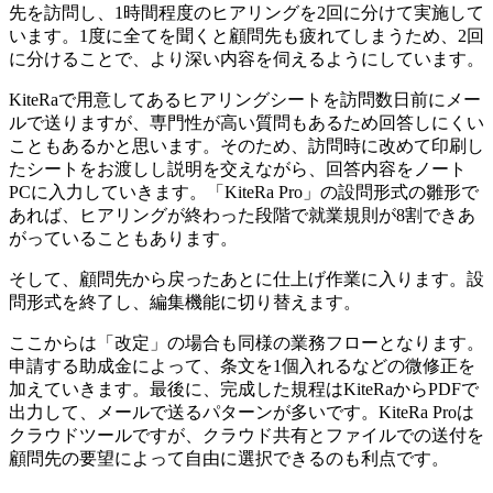
先を訪問し、1時間程度のヒアリングを2回に分けて実施して
います。1度に全てを聞くと顧問先も疲れてしまうため、2回
に分けることで、より深い内容を伺えるようにしています。
KiteRaで用意してあるヒアリングシートを訪問数日前にメー
ルで送りますが、専門性が高い質問もあるため回答しにくい
こともあるかと思います。そのため、訪問時に改めて印刷し
たシートをお渡しし説明を交えながら、回答内容をノート
PCに入力していきます。
「KiteRa Pro」の設問形式の雛形で
あれば、ヒアリングが終わった段階で就業規則が8割できあ
がっていることもあります。
そして、顧問先から戻ったあとに仕上げ作業に入ります。設
問形式を終了し、編集機能に切り替えます。
ここからは「改定」の場合も同様の業務フローとなります。
申請する助成金によって、条文を1個入れるなどの微修正を
加えていきます。最後に、完成した規程はKiteRaからPDFで
出力して、メールで送るパターンが多いです。KiteRa Proは
クラウドツールですが、クラウド共有とファイルでの送付を
顧問先の要望によって自由に選択できるのも利点です。