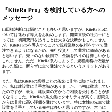
『KiteRa Pro』を検討している方への
メッセージ
山田様
決断には悩むことも多いと思いますが、KiteRa Proに
ついては迷わず導入をお勧めします。開業直後の社労士にと
っては、初期費用を払うことは大きな決断かもしれません
が、KiteRa Proを導入することで規程業務の依頼をすべて受
注できるようになるため、先行投資として非常に価値がある
と思います。売上のない段階で、金額を払うのは難しいかも
しれません。ただ、KiteRa導入によって、規程業務の依頼が
あった際に、断らずに全て受注できるというメリットがあり
ます。
また、私はKiteRaの業種ごとの条文に非常に助けられまし
た。私は建設業に苦手意識がありました。当初は敬遠してい
たのですが、最近、建設業の方からご相談を受けることが多
くなりました。
KiteRaの条文集はクオリティが高く、顧問先
からは非常に高い評価を受けています。特に女性の先生で建
設業を苦手としている先生は多いと思うのですが、本当に