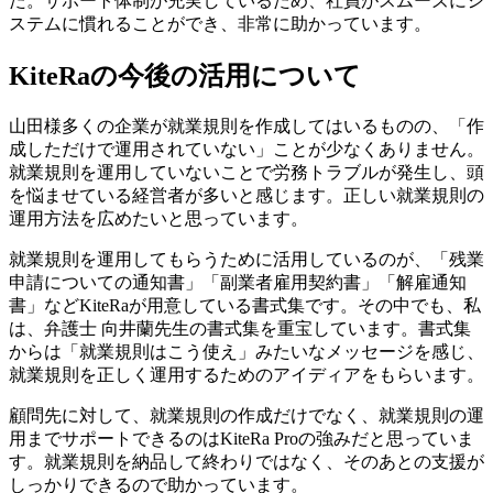
た。
サポート体制が充実しているため、社員がスムーズにシ
ステムに慣れることができ、非常に助かっています。
KiteRaの今後の活用について
山田様
多くの企業が就業規則を作成してはいるものの、「作
成しただけで運用されていない」ことが少なくありません。
就業規則を運用していないことで労務トラブルが発生し、頭
を悩ませている経営者が多いと感じます。正しい就業規則の
運用方法を広めたいと思っています。
就業規則を運用してもらうために活用しているのが、「残業
申請についての通知書」「副業者雇用契約書」「解雇通知
書」などKiteRaが用意している書式集
です。その中でも、私
は、弁護士 向井蘭先生の書式集を重宝しています。書式集
からは「就業規則はこう使え」みたいなメッセージを感じ、
就業規則を正しく運用するためのアイディアをもらいます。
顧問先に対して、就業規則の作成だけでなく、就業規則の運
用までサポートできるのはKiteRa Proの強みだと思っていま
す。就業規則を納品して終わりではなく、そのあとの支援が
しっかりできるので助かっています。