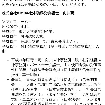
何を定めれば有効になるのかお話しいただきます。
株式会社KiteRa社外取締役/弁護士 向井蘭
▽プロフィール▽
昭和50年生まれ。
平成9年 東北大学法学部卒業。
平成13年 司法試験合格。
平成15年 弁護士登録（第一東京弁護士会）。
平成15年 狩野法律事務所（現・杜若経営法律事務所）入
所。
平成21年狩野・岡・向井法律事務所（現・杜若経営法
律事務所）パートナー弁護士。主に使用者側の労働事
件に関与。経営法曹会議会員（使用者側の労働事件を
扱う弁護士団体）。
著書に「書式と就業規則はこう使え！」（労働調査
会）、「人事・労務担当者のための労働法のしくみと
仕事がわかる本」 （日本実業出版社）、「社長は労
働法をこう使え！」（ダイヤモンド社）「会社は合同
労組・ユニオンとこう闘え」（日本法令）「メンタル
ヘルス不調者復職支援マニュアル」（レクシスネクシ