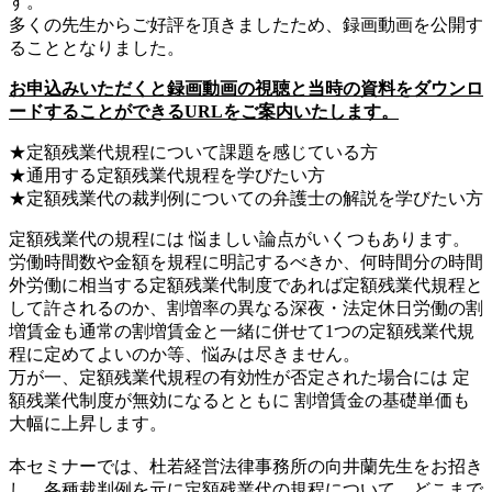
す。
多くの先生からご好評を頂きましたため、録画動画を公開す
ることとなりました。
お申込みいただくと録画動画の視聴と当時の資料をダウンロ
ードすることができるURLをご案内いたします。
★定額残業代規程について課題を感じている方
★通用する定額残業代規程を学びたい方
★定額残業代の裁判例についての弁護士の解説を学びたい方
定額残業代の規程には 悩ましい論点がいくつもあります。
労働時間数や金額を規程に明記するべきか、何時間分の時間
外労働に相当する定額残業代制度であれば定額残業代規程と
して許されるのか、割増率の異なる深夜・法定休日労働の割
増賃金も通常の割増賃金と一緒に併せて1つの定額残業代規
程に定めてよいのか等、悩みは尽きません。
万が一、定額残業代規程の有効性が否定された場合には 定
額残業代制度が無効になるとともに 割増賃金の基礎単価も
大幅に上昇します。
本セミナーでは、杜若経営法律事務所の向井蘭先生をお招き
し、各種裁判例を元に定額残業代の規程について、どこまで