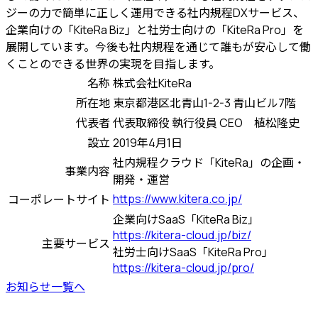
ジーの力で簡単に正しく運用できる社内規程DXサービス、
企業向けの「KiteRa Biz」と社労士向けの「KiteRa Pro」を
展開しています。今後も社内規程を通じて誰もが安心して働
くことのできる世界の実現を目指します。
名称
株式会社KiteRa
所在地
東京都港区北青山1-2-3 青山ビル7階
代表者
代表取締役 執行役員 CEO 植松隆史
設立
2019年4月1日
社内規程クラウド「KiteRa」の企画・
事業内容
開発・運営
https://www.kitera.co.jp/
コーポレートサイト
企業向けSaaS「KiteRa Biz」
https://kitera-cloud.jp/biz/
主要サービス
社労士向けSaaS「KiteRa Pro」
https://kitera-cloud.jp/pro/
お知らせ一覧へ