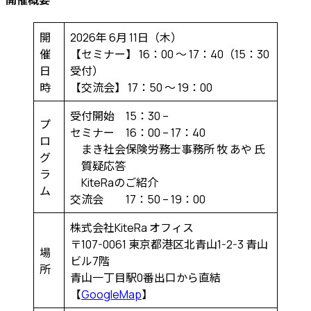
開
2026年 6月 11日（木）
催
【セミナー】 16：00 ～ 17：40（15：30
日
受付）
時
【交流会】 17：50 ～ 19：00
受付開始 15：30 –
プ
セミナー 16：00 – 17：40
ロ
まき社会保険労務士事務所 牧 あや 氏
グ
質疑応答
ラ
KiteRaのご紹介
ム
交流会 17：50 – 19：00
株式会社KiteRa オフィス
〒107-0061 東京都港区北青山1-2-3 青山
場
ビル7階
所
青山一丁目駅0番出口から直結
【
GoogleMap
】