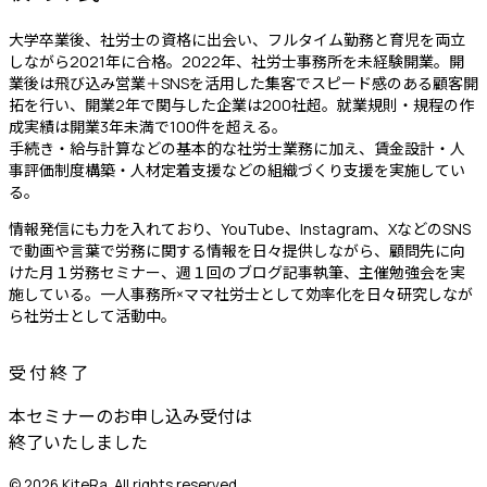
大学卒業後、社労士の資格に出会い、フルタイム勤務と育児を両立
しながら2021年に合格。2022年、社労⼠事務所を未経験開業。開
業後は飛び込み営業＋SNSを活用した集客でスピード感のある顧客開
拓を行い、開業2年で関与した企業は200社超。就業規則・規程の作
成実績は開業3年未満で100件を超える。
手続き・給与計算などの基本的な社労士業務に加え、賃金設計・人
事評価制度構築・人材定着支援などの組織づくり支援を実施してい
る。
情報発信にも力を入れており、YouTube、Instagram、XなどのSNS
で動画や言葉で労務に関する情報を日々提供しながら、顧問先に向
けた月１労務セミナー、週１回のブログ記事執筆、主催勉強会を実
施している。一人事務所×ママ社労士として効率化を日々研究しなが
ら社労士として活動中。
受
付
終
了
本セミナーのお申し込み受付は
終了いたしました
© 2026 KiteRa. All rights reserved.