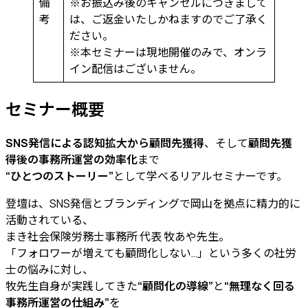
備
※お振込み後のキャンセルにつきまして
考
は、ご返金いたしかねますのでご了承く
ださい。
※本セミナーは現地開催のみで、オンラ
イン配信はございません。
セミナー概要
SNS発信による認知拡大から顧問先獲得
、そして
顧問先獲
得後の事務所運営の効率化
まで
“ひとつのストーリー”
として学べるリアルセミナーです。
登壇は、SNS発信とブランディングで岡山を拠点に精力的に
活動されている、
まき社会保険労務士事務所 代表 牧あや先生。
「フォロワーが増えても顧問化しない…」という多くの社労
士の悩みに対し、
牧先生自身が実践してきた
“顧問化の導線”
と
“無理なく回る
事務所運営の仕組み”
を