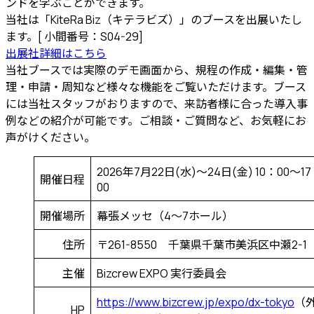
ンドを学ぶことができます。
当社は「KiteRa Biz（キテラビズ）」のブースを出展いたし
ます。[ 小間番号：S04-29]
出展社詳細はこちら
当社ブースでは実際のデモ画面から、規程の作成・編集・管
理・申請・周知など様々な機能をご覧いただけます。ブース
には当社スタッフがおりますので、来訪者様に合った導入事
例などの紹介が可能です。ご相談・ご質問など、お気軽にお
声がけください。
2026年7月22日(水)～24日(金) 10：00～1
開催日程
00
開催場所
幕張メッセ（4〜7ホール）
住所
〒261-8550 千葉県千葉市美浜区中瀬2-1
主催
Bizcrew EXPO 実行委員会
https://www.bizcrew.jp/expo/dx-tokyo
（
HP