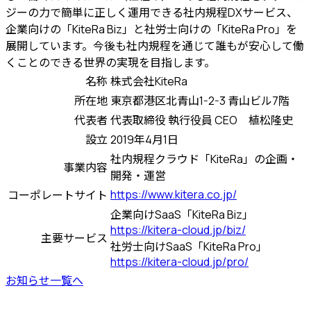
ジーの力で簡単に正しく運用できる社内規程DXサービス、
企業向けの「KiteRa Biz」と社労士向けの「KiteRa Pro」を
展開しています。今後も社内規程を通じて誰もが安心して働
くことのできる世界の実現を目指します。
名称
株式会社KiteRa
所在地
東京都港区北青山1-2-3 青山ビル7階
代表者
代表取締役 執行役員 CEO 植松隆史
設立
2019年4月1日
社内規程クラウド「KiteRa」の企画・
事業内容
開発・運営
https://www.kitera.co.jp/
コーポレートサイト
企業向けSaaS「KiteRa Biz」
https://kitera-cloud.jp/biz/
主要サービス
社労士向けSaaS「KiteRa Pro」
https://kitera-cloud.jp/pro/
お知らせ一覧へ