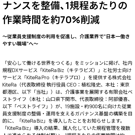
ナンスを整備、1規程あたりの
作業時間を約70%削減
〜従業員支援制度の利用を促進し、介護業界で”日本一働き
やすい職場”へ〜
「安心して働ける世界をつくる」をミッションに掲げ、社内
規程DXサービス「KiteRa Biz（キテラビズ）」と社労士向け
サービス「KiteRa Pro（キテラプロ）」を提供する株式会社
KiteRa（代表取締役 執行役員 CEO：植松隆史、本社：東京
都港区、以下「当社」）は、介護事業を展開する有限会社ベ
ストライフ（本社：山口県下関市、代表取締役：阿部優喜、
以下「ベストライフ」）が、19施設・約900名に向けた従業
員支援制度の整備・運用を支えるガバナンス基盤の構築を目
的に、「KiteRa Biz」を導入したことをお知らせします。
「KiteRa Biz」導入の結果、属人化していた規程管理を複数