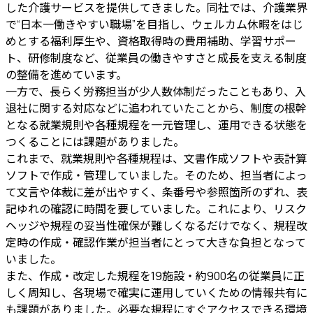
した介護サービスを提供してきました。同社では、介護業界
で“日本一働きやすい職場”を目指し、ウェルカム休暇をはじ
めとする福利厚生や、資格取得時の費用補助、学習サポー
ト、研修制度など、従業員の働きやすさと成長を支える制度
の整備を進めています。
一方で、長らく労務担当が少人数体制だったこともあり、入
退社に関する対応などに追われていたことから、制度の根幹
となる就業規則や各種規程を一元管理し、運用できる状態を
つくることには課題がありました。
これまで、就業規則や各種規程は、文書作成ソフトや表計算
ソフトで作成・管理していました。そのため、担当者によっ
て文言や体裁に差が出やすく、条番号や参照箇所のずれ、表
記ゆれの確認に時間を要していました。これにより、リスク
ヘッジや規程の妥当性確保が難しくなるだけでなく、規程改
定時の作成・確認作業が担当者にとって大きな負担となって
いました。
また、作成・改定した規程を19施設・約900名の従業員に正
しく周知し、各現場で確実に運用していくための情報共有に
も課題がありました。必要な規程にすぐアクセスできる環境