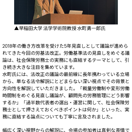
▲早稲田大学 法学学術院教授 水町勇一郎氏
2018年の働き方改革を受けた5年見直しとして議論が進めら
れてきた今回の労基法改正。労働基準法の見直しをめぐる議
論は、社会保険労務士の実務にも直結するテーマとして、引
き続き大きな注目を集めています。
水町氏には、法改正の議論の最前線に長年携わっている立場
から、単なる法令解説にとどまらない深い視点でその背景と
方向性を解説していただきました。「裁量労働制や変形労働
時間制をめぐる見直し議論が、顧問先の労務管理にどう影響
するか」「過半数代表者の選出・運営に関して、社会保険労
務士として押さえておくべきポイントは何か」といった、実
務に直結する論点についても丁寧に言及されました。
幅広く深い視野からの解説に、会場の参加者は真剣な表情で