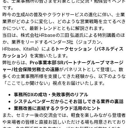
る、士業事務所の皆さまを対象とした交流・勉強会イベント
です。
昨今の生成AIの普及やクラウドサービスの進化に伴い、士業
業界がどのように変化し、どのような営業戦略を立てるべき
かについて、最新トレンドとともに解説されます。
当日は、株式会社HRbaseの三田 弘道氏による特別講義のほ
か、業界をリードするベンダー3社（ジョブカン、
HRbase、KiteRa）による
トークセッション（パネルディス
カッション）
を実施いたします。
弊社からは、
Pro事業本部 SRパートナーグループ マネージ
ャー/社会保険労務士の遠藤
がパネリストとして登壇し、数
多くの士業事務所様を支援してきた経験から、以下のような
「ここでしか聞けない」視点をお届けいたします。
事務所DXの成功・失敗事例のリアル
システムベンダーだからこそお話しできる業界の裏話
業務改善に直結するクラウド活用のヒント
また、セミナー後の交流会では、軽食を楽しみながら登壇者
や来場者の皆様と直接お話しいただける場も用意されており