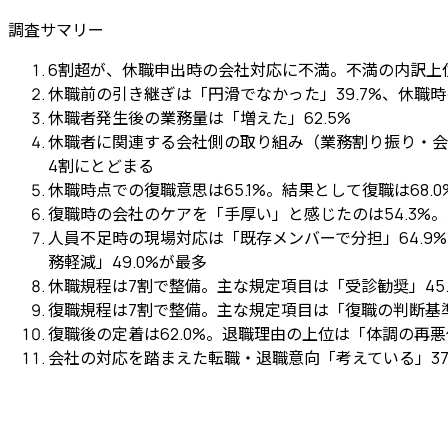
調査サマリー
6割超が、休職申出時の会社対応に不満。不満の内訳上位は
休職前の引き継ぎは「円滑でなかった」39.7%、休職時
休職者発生後の業務量は「増えた」62.5%
休職者に関連する会社側の取り組み（業務割り振り・会
4割にとどまる
休職時点での復職意思は65.1%。結果として復職は68.
復職時の会社のケアを「手厚い」と感じたのは54.3%。
人員不足時の現場対応は「既存メンバーで分担」64.9%
務軽減」49.0%が最多
休職規程は7割で整備。主な規定項目は「受診勧奨」45.5
復職規程は7割で整備。主な規定項目は「復職の判断基準」5
復職後の定着は62.0%。退職理由の上位は「体調の再悪
会社の対応を踏まえた転職・退職意向「考えている」37.