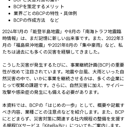
BCPを策定するメリッ ト
業界ごとのBCPの特性・具体例
BCPの作成方法 など
2024年1月の「能登半島地震」や8月の「南海トラフ地震臨
時情報」は、まだ記憶に新しい出来事です。また、2022年3
月の「福島県沖地震」や2021年8月の「集中豪雨」など、私
たちは過去にも多くの災害を経験してきました。
こうした災害が発生するたびに、事業継続計画(BCP)の重要
性が改めて注目されています。地震や台風、大雨といった自
然災害の中で、いかに事業を継続させるかは、多くの企業に
とって喫緊の課題です。さらに、自然災害に加え、サイバー
攻撃や感染症の発生にも備える必要があります。
本資料では、BCPの「はじめの一歩」として、概要や記載す
べき内容、業種ごとの注意点などを紹介します。また、BCP
にとどまらず、災害対策に関連する社内規程の整備を支援す
る規程DXサービス「KiteRa Biz」についてもご案内します。